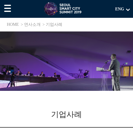
본문 바로가기
메뉴 바로가기
ENG
HOME
연사소개
기업사례
연
사
소
개
기업사례